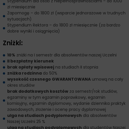
Stypendium dla osób z niepełnosprawnościami – do 1000
zł miesięcznie
Zapomogę – do 1800 zł (wsparcie jednorazowe w trudnych
sytuacjach)
Stypendium Rektora – do 1800 zł miesięcznie (za bardzo
dobre wyniki i osiągnięcia)
Zniżki:
10%
zniżki na I semestr dla absolwentów naszej Uczelni
II bezpłatny kierunek
brak opłaty wpisowej
na studiach II stopnia
zniżka rodzinna
do 50%
wysokość czesnego GWARANTOWANA
umową na cały
okres studiów
brak dodatkowych kosztów
za semestr/rok studiów,
egzaminy w tym egzamin poprawkowy, egzamin
komisyjny, egzamin dyplomowy, wydanie dziennika praktyk
zawodowych, złożenie i ocenę pracy dyplomowej
ulga na studiach podyplomowych
dla absolwentów
Naszej Uczelni 25 %
ulga na studiach podyplomowych
dla studentów Naszej