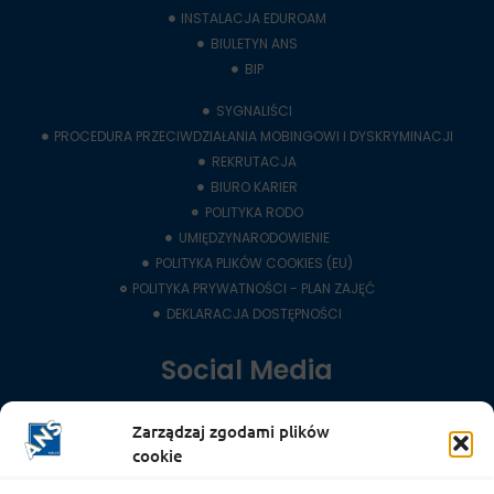
INSTALACJA EDUROAM
BIULETYN ANS
BIP
SYGNALIŚCI
PROCEDURA PRZECIWDZIAŁANIA MOBINGOWI I DYSKRYMINACJI
REKRUTACJA
BIURO KARIER
POLITYKA RODO
UMIĘDZYNARODOWIENIE
POLITYKA PLIKÓW COOKIES (EU)
POLITYKA PRYWATNOŚCI - PLAN ZAJĘĆ
DEKLARACJA DOSTĘPNOŚCI
Social Media
Zarządzaj zgodami plików
LinkedIn
cookie
YouTube