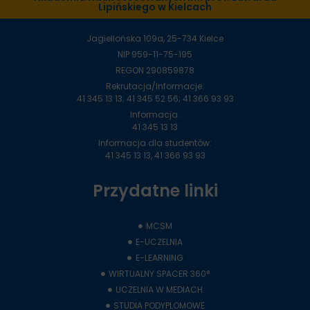
Lipińskiego w Kielcach
Jagiellońska 109a, 25-734 Kielce
NIP 959-11-75-195
REGON 290859878
Rekrutacja/Informacje:
41 345 13 13; 41 345 52 56; 41 366 93 93
Informacja:
41 345 13 13
Informacja dla studentów:
41 345 13 13, 41 366 93 93
Przydatne linki
MCSM
E-UCZELNIA
E-LEARNING
WIRTUALNY SPACER 360°
UCZELNIA W MEDIACH
STUDIA PODYPLOMOWE