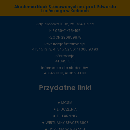
Akademia Nauk Stosowanych im. prof. Edwarda
Lipińskiego w Kielcach
Jagiellońska 109a, 25-734 Kielce
NIP 959-11-75-195
REGON 290859878
Rekrutacja/Informacje:
41 345 13 13; 41 345 52 56; 41 366 93 93
Informacja:
41 345 13 13
Informacja dla studentów:
41 345 13 13, 41 366 93 93
Przydatne linki
MCSM
E-UCZELNIA
E-LEARNING
WIRTUALNY SPACER 360°
UCZELNIA W MEDIACH