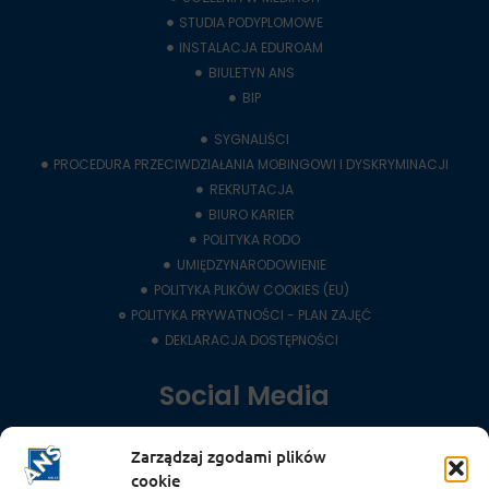
STUDIA PODYPLOMOWE
INSTALACJA EDUROAM
BIULETYN ANS
BIP
SYGNALIŚCI
PROCEDURA PRZECIWDZIAŁANIA MOBINGOWI I DYSKRYMINACJI
REKRUTACJA
BIURO KARIER
POLITYKA RODO
UMIĘDZYNARODOWIENIE
POLITYKA PLIKÓW COOKIES (EU)
POLITYKA PRYWATNOŚCI - PLAN ZAJĘĆ
DEKLARACJA DOSTĘPNOŚCI
Social Media
Zarządzaj zgodami plików
LinkedIn
cookie