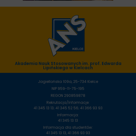
Akademia Nauk Stosowanych im. prof. Edwarda
Lipińskiego w Kielcach
Jagiellońska 109a, 25-734 Kielce
NIP 959-11-75-195
REGON 290859878
Rekrutacja/Informacje:
41 345 13 13; 41 345 52 56; 41 366 93 93
Informacja:
41 345 13 13
Informacja dla studentów:
41 345 13 13, 41 366 93 93