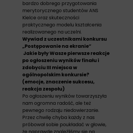
bardzo dobrego przygotowania
merytorycznego studentów ANS
Kielce oraz skuteczności
praktycznego modelu kształcenia
realizowanego na uczelni.
Wywiad z uczestnikami konkursu
„Postępowanie na ekranie”
Jakie były Wasze pierwsze reakcje
po ogłoszeniu wyników finału i
zdobyciu III miejsca w
ogólnopolskim konkursie?
(emocje, znaczenie sukcesu,
reakcja zespołu)
Po ogłoszeniu wyników towarzyszyła
nam ogromna radość, ale też
pewnego rodzaju niedowierzanie.
Przez chwilę chyba każdy z nas
próbował sobie poukładać w głowie,
że naprawdę znaleźliśmy się na