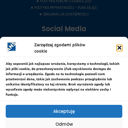
POLITYKA PLIKÓW COOKIES (EU)
POLITYKA PRYWATNOŚCI - PLAN ZAJĘĆ
DEKLARACJA DOSTĘPNOŚCI
Social Media
Zarządzaj zgodami plików
LinkedIn
cookie
YouTube
Facebook
Aby zapewnić jak najlepsze wrażenia, korzystamy z technologii, takich
jak pliki cookie, do przechowywania i/lub uzyskiwania dostępu do
Instagram
informacji o urządzeniu. Zgoda na te technologie pozwoli nam
przetwarzać dane, takie jak zachowanie podczas przeglądania lub
Messenger
unikalne identyfikatory na tej stronie. Brak wyrażenia zgody lub
wycofanie zgody może niekorzystnie wpłynąć na niektóre cechy i
Wszelkie prawa zastrzeżone © 2024 - ANS
funkcje.
WYKONANIE:
Adam Pawlikiewicz
Akceptuję
Marcin Misiak
Odmów