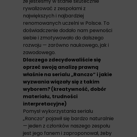
że jesteśmy w stanie skutecznie
rywalizować z zespołami z
największych i najbardziej
renomowanych uczelni w Polsce. To
doświadczenie dodało nam pewności
siebie i zmotywowało do dalszego
rozwoju — zarówno naukowego, jak i
zawodowego.
Dlaczego zdecydowaliście się
oprzeć swoją analizę prawną
właśnie na serialu „Ranczo” i jakie
wyzwania wiązały się z takim
wyborem? (kreatywność, dobór
materiału, trudności
interpretacyjne)
Pomysł wykorzystania serialu
„Ranczo” pojawił się bardzo naturalnie
— jeden z członków naszego zespołu
jest jego fanem i zaproponował, żeby