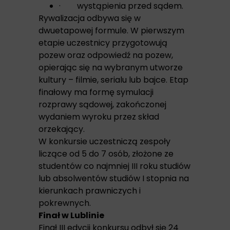
· wystąpienia przed sądem.
Rywalizacja odbywa się w
dwuetapowej formule. W pierwszym
etapie uczestnicy przygotowują
pozew oraz odpowiedź na pozew,
opierając się na wybranym utworze
kultury – filmie, serialu lub bajce. Etap
finałowy ma formę symulacji
rozprawy sądowej, zakończonej
wydaniem wyroku przez skład
orzekający.
W konkursie uczestniczą zespoły
liczące od 5 do 7 osób, złożone ze
studentów co najmniej III roku studiów
lub absolwentów studiów I stopnia na
kierunkach prawniczych i
pokrewnych.
Finał w Lublinie
Finał III edycji konkursu odbył się 24