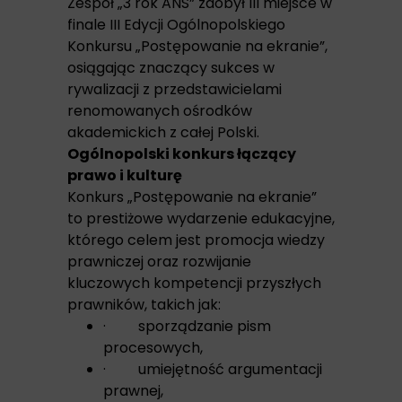
Zespół „3 rok ANS” zdobył III miejsce w
finale III Edycji Ogólnopolskiego
Konkursu „Postępowanie na ekranie”,
osiągając znaczący sukces w
rywalizacji z przedstawicielami
renomowanych ośrodków
akademickich z całej Polski.
Ogólnopolski konkurs łączący
prawo i kulturę
Konkurs „Postępowanie na ekranie”
to prestiżowe wydarzenie edukacyjne,
którego celem jest promocja wiedzy
prawniczej oraz rozwijanie
kluczowych kompetencji przyszłych
prawników, takich jak:
· sporządzanie pism
procesowych,
· umiejętność argumentacji
prawnej,