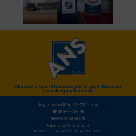
Akademia Nauk Stosowanych im. prof. Edwarda
Lipińskiego w Kielcach
Jagiellońska 109a, 25-734 Kielce
NIP 959-11-75-195
REGON 290859878
Rekrutacja/Informacje:
41 345 13 13; 41 345 52 56; 41 366 93 93