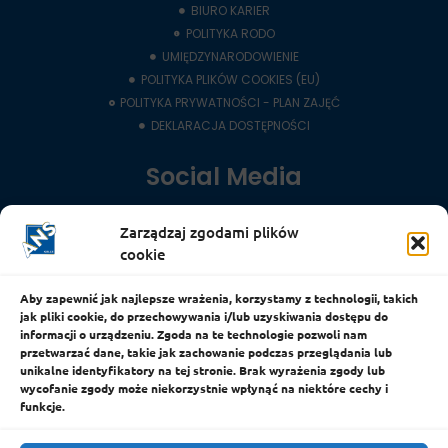
BIURO KARIER
POLITYKA RODO
UMIĘDZYNARODOWIENIE
POLITYKA PLIKÓW COOKIES (EU)
POLITYKA PRYWATNOŚCI - PLAN ZAJĘĆ
DEKLARACJA DOSTĘPNOŚCI
Social Media
Zarządzaj zgodami plików
LinkedIn
cookie
YouTube
Facebook
Aby zapewnić jak najlepsze wrażenia, korzystamy z technologii, takich
jak pliki cookie, do przechowywania i/lub uzyskiwania dostępu do
Instagram
informacji o urządzeniu. Zgoda na te technologie pozwoli nam
przetwarzać dane, takie jak zachowanie podczas przeglądania lub
Messenger
unikalne identyfikatory na tej stronie. Brak wyrażenia zgody lub
wycofanie zgody może niekorzystnie wpłynąć na niektóre cechy i
Wszelkie prawa zastrzeżone © 2024 - ANS
funkcje.
WYKONANIE: